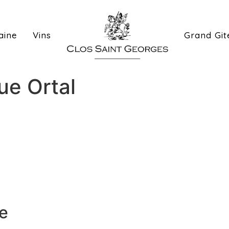
ine
Vins
Grand Git
ue Ortal
e